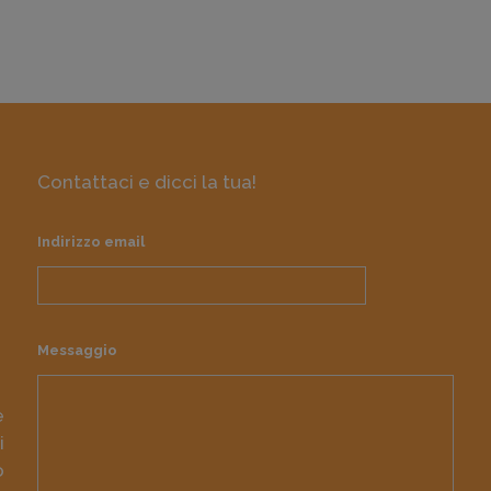
Contattaci e dicci la tua!
Indirizzo email
Messaggio
e
i
o