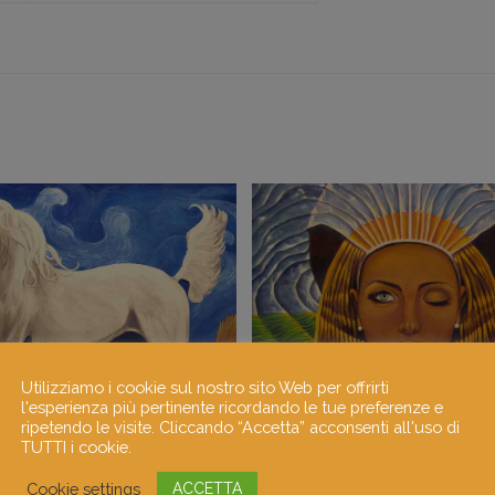
Utilizziamo i cookie sul nostro sito Web per offrirti
l'esperienza più pertinente ricordando le tue preferenze e
ripetendo le visite. Cliccando “Accetta” acconsenti all'uso di
TUTTI i cookie.
Cookie settings
ACCETTA