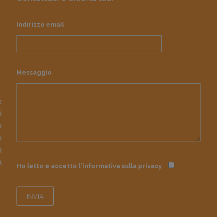
Indirizzo email
Messaggio
e
i
o
e
i
à
Ho letto e accetto l'informativa sulla
privacy