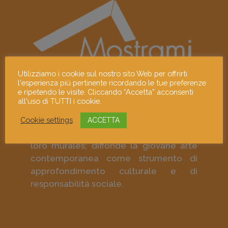
Utilizziamo i cookie sul nostro sito Web per offrirti
l'esperienza più pertinente ricordando le tue preferenze
e ripetendo le visite. Cliccando “Accetta” acconsenti
Mostrami è un progetto culturale che
all'uso di TUTTI i cookie.
promuove i giovani linguaggi
contemporanei e gli artisti visivi
Cookie settings
ACCETTA
emergenti attraverso le loro opere e i
loro murales; diffonde la giovane arte
contemporanea come strumento di
approfondimento culturale e di
responsabilità sociale.