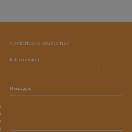
Contattaci e dicci la tua!
Indirizzo email
Messaggio
e
i
o
e