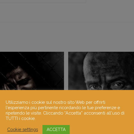
Utilizziamo i cookie sul nostro sito Web per offrirti
l'esperienza più pertinente ricordando le tue preferenze e
ripetendo le visite. Cliccando “Accetta” acconsenti all'uso di
TUTTI i cookie.
Cookie settings
ACCETTA