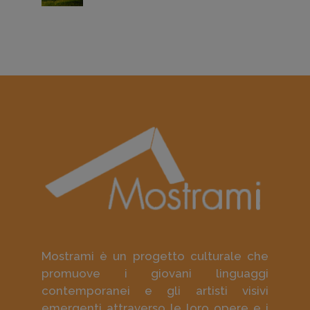
Mostrami è un progetto culturale che
promuove i giovani linguaggi
contemporanei e gli artisti visivi
emergenti attraverso le loro opere e i