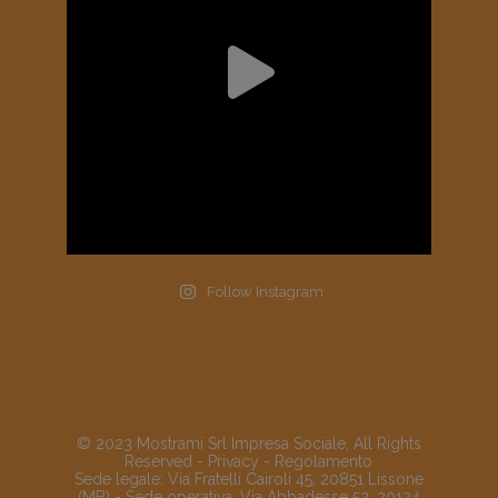
Follow Instagram
© 2023 Mostrami Srl Impresa Sociale, All Rights
Reserved -
Privacy
-
Regolamento
Sede legale: Via Fratelli Cairoli 45, 20851 Lissone
(MB) - Sede operativa: Via Abbadesse 52, 20124