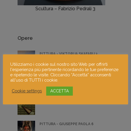
Scultura – Fabrizio Pedrali 3
Opere
PITTURA - VIKTORIJA SKAFARU 3
Utilizziamo i cookie sul nostro sito Web per offrirti
l'esperienza più pertinente ricordando le tue preferenze
e ripetendo le visite. Cliccando “Accetta” acconsenti
PITTURA - DONATELLA MARCATAJO 5
all'uso di TUTTI i cookie.
Cookie settings
ACCETTA
DIGITAL ART - NINA NISTA 1
PITTURA - GIUSEPPE PAOLA 6