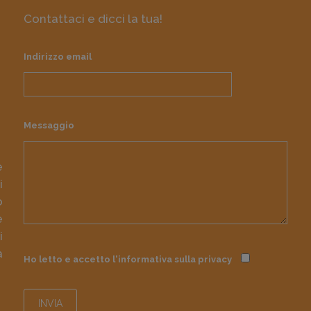
Contattaci e dicci la tua!
Indirizzo email
Messaggio
e
i
o
e
i
à
Ho letto e accetto l'informativa sulla
privacy