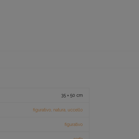
35 × 50 cm
figurativo
,
natura
,
uccello
figurativo