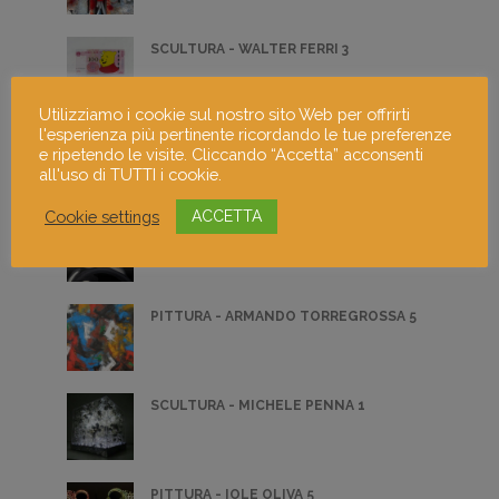
SCULTURA - WALTER FERRI 3
Utilizziamo i cookie sul nostro sito Web per offrirti
l'esperienza più pertinente ricordando le tue preferenze
FOTOGRAFIA 5
e ripetendo le visite. Cliccando “Accetta” acconsenti
all'uso di TUTTI i cookie.
Cookie settings
ACCETTA
PITTURA - ALFONDO NAPPO 2
PITTURA - ARMANDO TORREGROSSA 5
SCULTURA - MICHELE PENNA 1
PITTURA - IOLE OLIVA 5