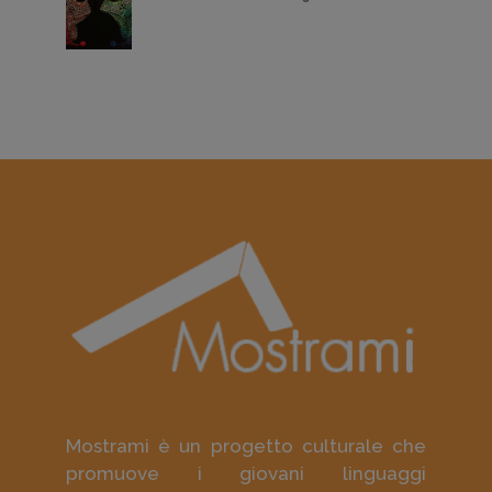
Mostrami è un progetto culturale che
promuove i giovani linguaggi