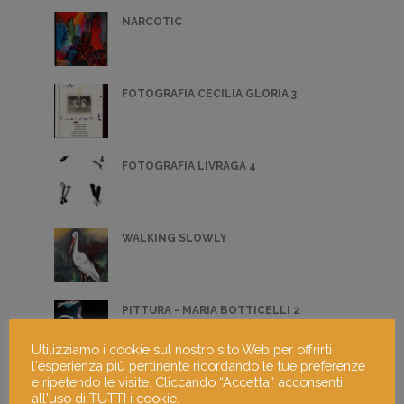
NARCOTIC
FOTOGRAFIA CECILIA GLORIA 3
FOTOGRAFIA LIVRAGA 4
WALKING SLOWLY
PITTURA - MARIA BOTTICELLI 2
Utilizziamo i cookie sul nostro sito Web per offrirti
l'esperienza più pertinente ricordando le tue preferenze
e ripetendo le visite. Cliccando “Accetta” acconsenti
FOTOGRAFIA ALESSIA MASSA 5
all'uso di TUTTI i cookie.