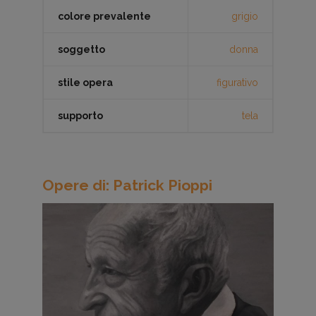
colore prevalente
grigio
soggetto
donna
stile opera
figurativo
supporto
tela
Opere di: Patrick Pioppi