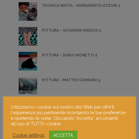
TECNICA MISTA - MARGHERITA ATZORI 1
PITTURA - GIOVANNI MASCIA 3
PITTURA - DARIO MORETTI 2
PITTURA - MATTEO DAMIANI 5
PITTURA - ILARIA FRANZA 4
Utilizziamo i cookie sul nostro sito Web per offrirti
l'esperienza più pertinente ricordando le tue preferenze
e ripetendo le visite. Cliccando “Accetta” acconsenti
all'uso di TUTTI i cookie.
PITTURA - GIORGIA MORETTI 4
Cookie settings
ACCETTA