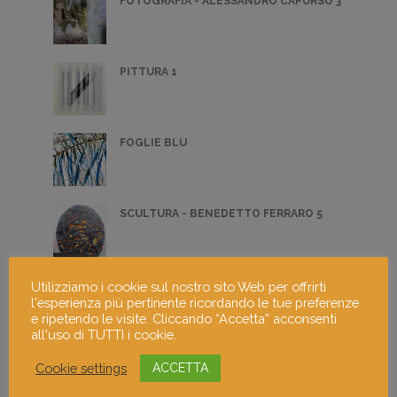
FOTOGRAFIA - ALESSANDRO CAPURSO 3
PITTURA 1
FOGLIE BLU
SCULTURA - BENEDETTO FERRARO 5
LUCI E OMBRE IN ALE
Utilizziamo i cookie sul nostro sito Web per offrirti
l'esperienza più pertinente ricordando le tue preferenze
e ripetendo le visite. Cliccando “Accetta” acconsenti
all'uso di TUTTI i cookie.
FOTOGRAFIA MARCO CATTANEO 5
Cookie settings
ACCETTA