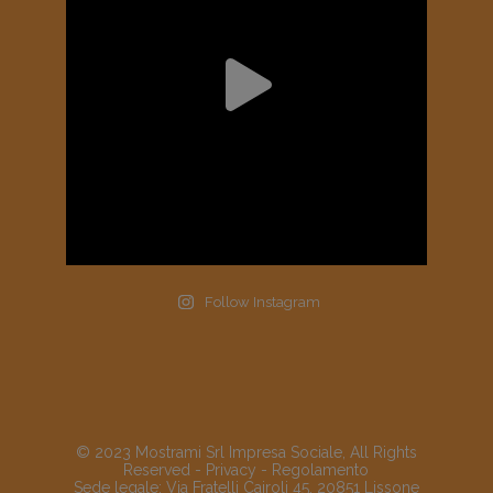
Follow Instagram
© 2023 Mostrami Srl Impresa Sociale, All Rights
Reserved -
Privacy
-
Regolamento
Sede legale: Via Fratelli Cairoli 45, 20851 Lissone