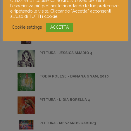
Utilizziamo i cookie sul nostro sito Web per offrirti
l'esperienza più pertinente ricordando le tue preferenze
PITTURA - ROSSELLA BACCOLINI 2
e ripetendo le visite. Cliccando “Accetta” acconsenti
all'uso di TUTTI i cookie.
Cookie settings
ACCETTA
SE UN UOMO E' UN FIORE, ALLORA E'
UNA PEONIA
PITTURA - JESSICA AMADIO 4
TOBIA POLESE - BANANA GNAM, 2010
PITTURA - LIDIA BORELLA 4
PITTURA - MÉSZÁROS GÁBOR 3