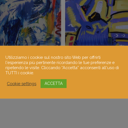
Utilizziamo i cookie sul nostro sito Web per offrirti
l'esperienza più pertinente ricordando le tue preferenze e
ripetendo le visite. Cliccando “Accetta” acconsenti all'uso di
TUTTI i cookie.
Cookie settings
ACCETTA