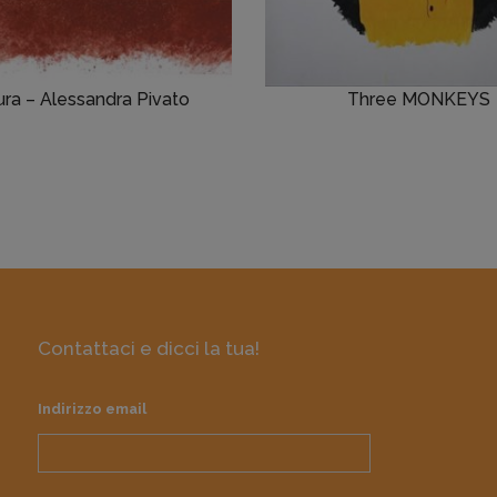
ura – Alessandra Pivato
Three MONKEYS
Contattaci e dicci la tua!
Indirizzo email