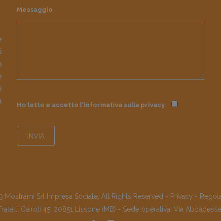
Messaggio
e
i
o
e
i
à
Ho letto e accetto l'informativa sulla
privacy
 Mostrami Srl Impresa Sociale, All Rights Reserved -
Privacy
-
Regol
Fratelli Cairoli 45, 20851 Lissone (MB) - Sede operativa: Via Abbadess