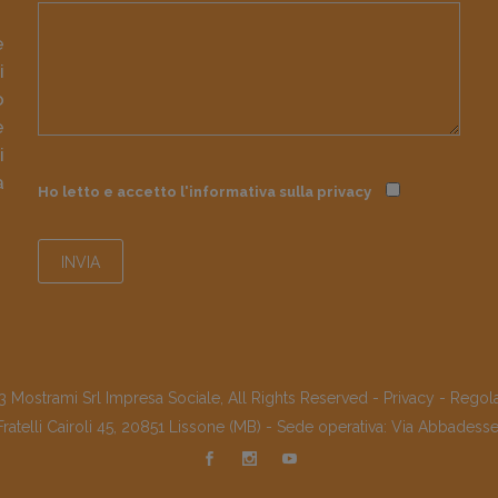
e
i
o
e
i
à
Ho letto e accetto l'informativa sulla
privacy
 Mostrami Srl Impresa Sociale, All Rights Reserved -
Privacy
-
Regol
Fratelli Cairoli 45, 20851 Lissone (MB) - Sede operativa: Via Abbadess