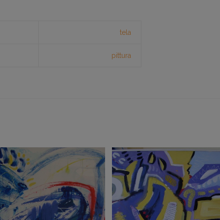
tela
pittura