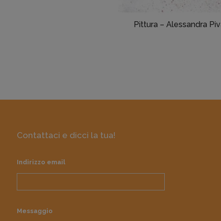
Pittura – Alessandra Piv
Contattaci e dicci la tua!
Indirizzo email
Messaggio