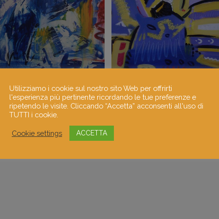
Utilizziamo i cookie sul nostro sito Web per offrirti
l'esperienza più pertinente ricordando le tue preferenze e
ripetendo le visite. Cliccando “Accetta” acconsenti all'uso di
TUTTI i cookie.
Cookie settings
ACCETTA