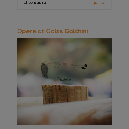
stile opera
grafico
Opere di: Golsa Golchini