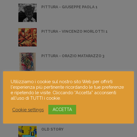
PITTURA - GIUSEPPE PAOLA 1
PITTURA - VINCENZO MORLOTTI 1
PITTURA - ORAZIO MATARAZZO 3
FOTOGRAFIA CLAUDIA MARIANI 2
Utilizziamo i cookie sul nostro sito Web per offrirti
l'esperienza più pertinente ricordando le tue preferenze
e ripetendo le visite. Cliccando “Accetta” acconsenti
all'uso di TUTTI i cookie.
FOTOGRAFIA DI ANDREA ANGELINO
Cookie settings
ACCETTA
CATELLA 4
OLD STORY