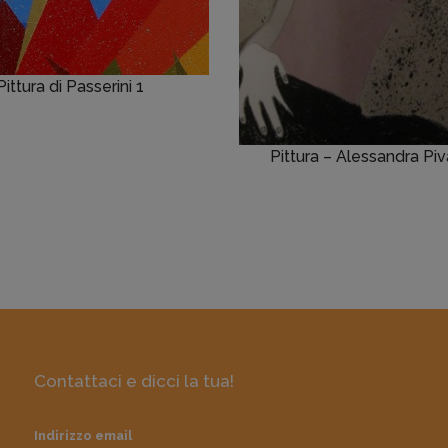
Pittura di Passerini 1
Pittura – Alessandra Pi
Contattaci e dicci la tua!
Indirizzo email