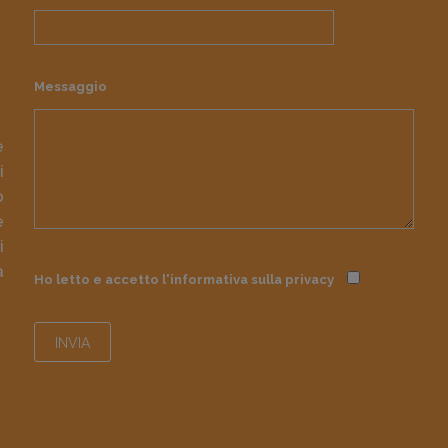
Messaggio
e
i
o
e
i
à
Ho letto e accetto l'informativa sulla
privacy