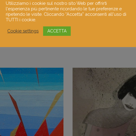
Utilizziamo i cookie sul nostro sito Web per offrirti
l'esperienza più pertinente ricordando le tue preferenze e
ripetendo le visite. Cliccando “Accetta” acconsenti all'uso di
TUTTI i cookie.
Cookie settings
ACCETTA