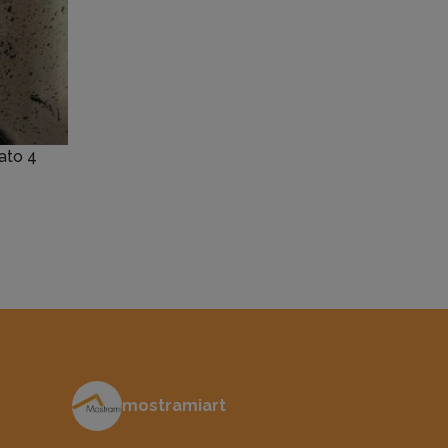
vato 4
mostramiart