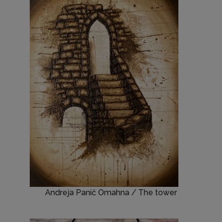
Andreja Panič Omahna / The tower