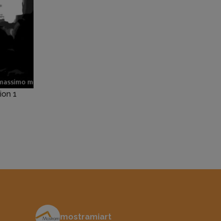
ion 1
mostramiart