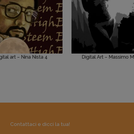
gital art – Nina Nista 4
Digital Art – Massimo M
Contattaci e dicci la tua!