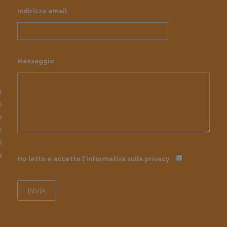
Indirizzo email
Messaggio
e
i
o
e
i
à
Ho letto e accetto l'informativa sulla
privacy