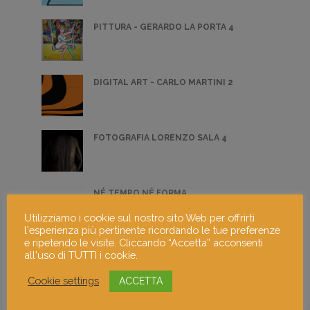
PITTURA - GERARDO LA PORTA 4
DIGITAL ART - CARLO MARTINI 2
FOTOGRAFIA LORENZO SALA 4
NÉ TEMPO NÉ FORMA
Utilizziamo i cookie sul nostro sito Web per offrirti
l'esperienza più pertinente ricordando le tue preferenze
e ripetendo le visite. Cliccando “Accetta” acconsenti
UNTITLED EARTH
all'uso di TUTTI i cookie.
Cookie settings
ACCETTA
L'ABBRACCIO