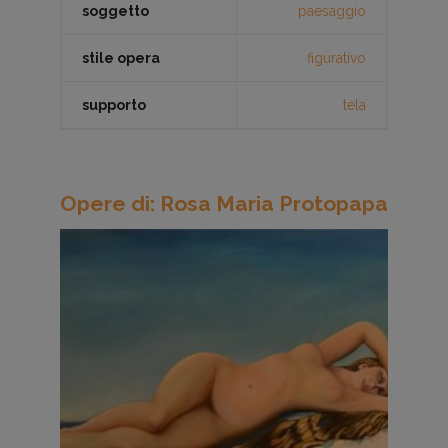
soggetto
paesaggio
stile opera
figurativo
supporto
tela
Opere di: Rosa Maria Protopapa