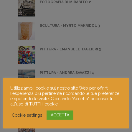
FOTOGRAFIA DI MIRABITO 2
SCULTURA - MYRTO MAKRIDOU 3
PITTURA - EMANUELE TAGLIERI 3
PITTURA - ANDREA SAVAZZI 4
Utilizziamo i cookie sul nostro sito Web per offrirti
l'esperienza più pertinente ricordando le tue preferenze
SCULTURA - IRENE RUSSO 2
e ripetendo le visite. Cliccando “Accetta” acconsenti
all'uso di TUTTI i cookie.
Cookie settings
ACCETTA
SINAPSI