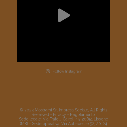
Follow Instagram
© 2023 Mostrami Srl Impresa Sociale, All Rights
Reserved -
Privacy
-
Regolamento
Sede legale: Via Fratelli Cairoli 45, 20851 Lissone
(MB) - Sede operativa: Via Abbadesse 52, 20124