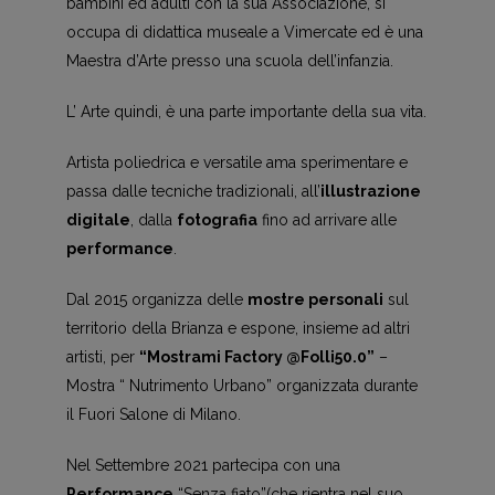
bambini ed adulti con la sua Associazione, si
occupa di didattica museale a Vimercate ed è una
Maestra d’Arte presso una scuola dell’infanzia.
L’ Arte quindi, è una parte importante della sua vita.
Artista poliedrica e versatile ama sperimentare e
passa dalle tecniche tradizionali, all’
illustrazione
digitale
, dalla
fotografia
fino ad arrivare alle
performance
.
Dal 2015 organizza delle
mostre personali
sul
territorio della Brianza e espone, insieme ad altri
artisti, per
“Mostrami Factory @Folli50.0”
–
Mostra “ Nutrimento Urbano” organizzata durante
il Fuori Salone di Milano.
Nel Settembre 2021 partecipa con una
Performance
“Senza fiato”(che rientra nel suo