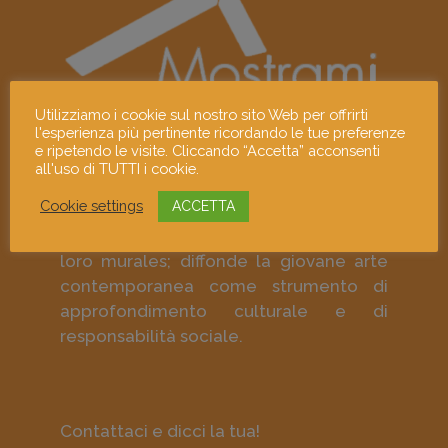
Utilizziamo i cookie sul nostro sito Web per offrirti
l'esperienza più pertinente ricordando le tue preferenze
e ripetendo le visite. Cliccando “Accetta” acconsenti
Mostrami è un progetto culturale che
all'uso di TUTTI i cookie.
promuove i giovani linguaggi
Cookie settings
ACCETTA
contemporanei e gli artisti visivi
emergenti attraverso le loro opere e i
loro murales; diffonde la giovane arte
contemporanea come strumento di
approfondimento culturale e di
responsabilità sociale.
Contattaci e dicci la tua!