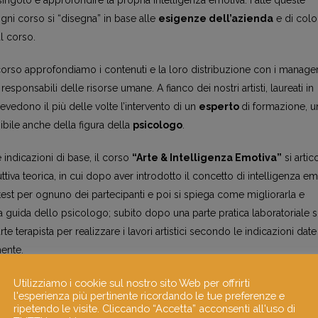
gni corso si “disegna” in base alle
esigenze dell’azienda
e di colo
l corso.
orso approfondiamo i contenuti e la loro distribuzione con i manager
responsabili delle risorse umane. A fianco dei nostri artisti, laureati in
evedono il più delle volte l’intervento di un
esperto
di formazione, un
ibile anche della figura della
psicologo
.
 indicazioni di base, il corso
“Arte & Intelligenza Emotiva”
si artic
ttiva teorica, in cui dopo aver introdotto il concetto di intelligenza em
test per ognuno dei partecipanti e poi si spiega come migliorarla e
a guida dello psicologo; subito dopo una parte pratica laboratoriale so
e terapista per realizzare i lavori artistici secondo le indicazioni date
ente.
Utilizziamo i cookie sul nostro sito Web per offrirti
se di confronto e restituzione collettiva.
l'esperienza più pertinente ricordando le tue preferenze e
ripetendo le visite. Cliccando “Accetta” acconsenti all'uso di