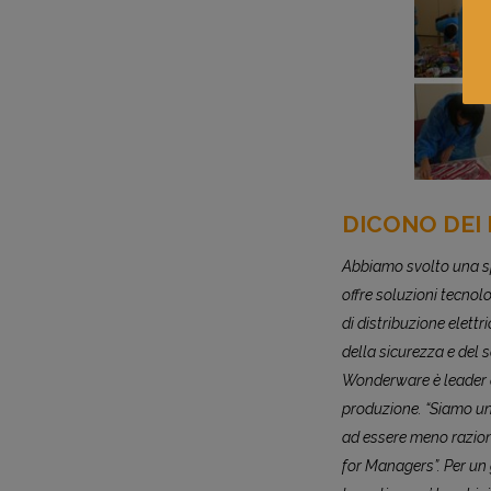
DICONO DEI
Abbiamo svolto una sp
offre soluzioni tecnolo
di distribuzione elettr
della sicurezza e del s
Wonderware è leader a 
produzione. “
Siamo un
ad essere meno raziona
for Managers”. Per un g