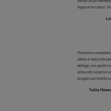
tornati un po’ bambini
neppure noi stessi. Gr
Lo
Passione e competenz
ideato e realizzato pe
dettagli, con spirito 
all’ascolto reciproco e 
progetti con finalità s
Tullia Chion