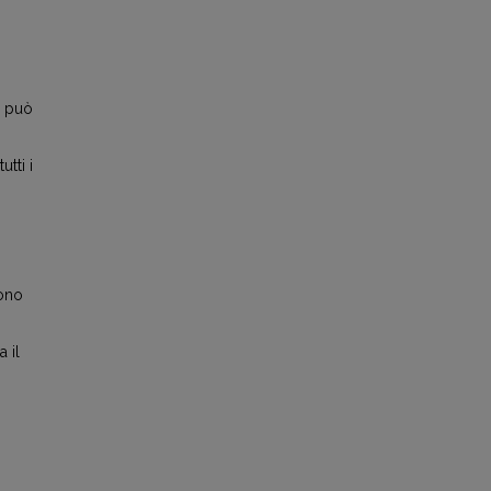
o può
tti i
sono
 il