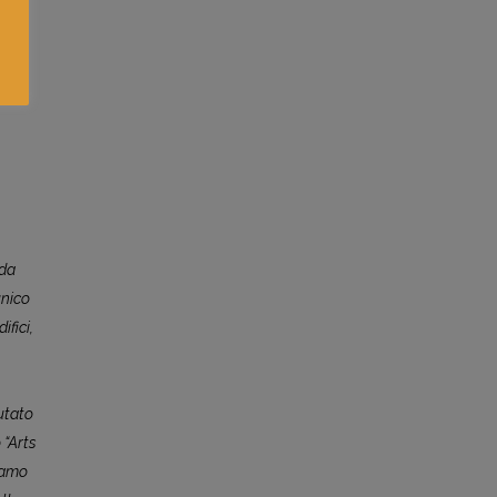
nda
unico
ifici,
utato
 “Arts
siamo