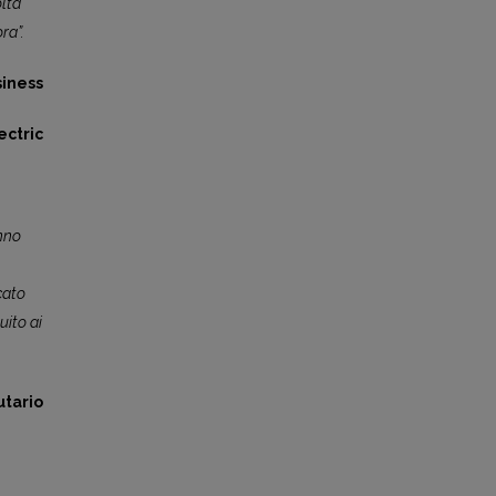
olta
ra”.
siness
ctric
nno
cato
uito ai
utario