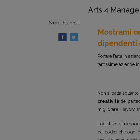
Arts 4 Manager
Share this post
Mostrami o
dipendenti
Portare l’arte in azie
tantissime aziende i
Non si tratta soltan
creatività
dei parte
migliorare il lavoro 
L’obiettivo più impor
dai codici che ogni g
analisi e ascolto del