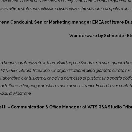
, rivevando cose di noi che i nostri colleghi non conoscevano e qualche v
azie mille, è stata una bellissima esperienza che speriamo di ripetere anco
rena Gandolfini, Senior Marketing manager EMEA software Bu
Wonderware by Schneider Ele
a hanno caratterizzato il Team Building che Sandro e la sua squadra ha
r WTS R&A Studio Tributario. Un’organizzazione della giornata curata nei
collaborativo e entusiasmo, che ci ha permesso di gustare uno spazio dedi
di tuffarci in linguaggi artistici a molti di noi estranei. Felici di aver contrib
ociali di Mostrami.
etti – Communication & Office Manager at WTS R&A Studio Trib