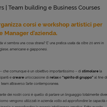
s | Team building e Business Courses
rganizza
corsi
e
workshop artistici
per
e
Manager d’azienda
.
nda vi sembra una cosa strana? E’ una pratica usata da oltre 20 anni in
nglese, americane e giapponesi.
to – che comunque è un obiettivo importantissimo – di
stimolare
la
cipanti e
creare
un’occasione di
relax
e
“spirito di gruppo”
al fine d
in team attraverso l’arte contemporanea.
tante dei nostri corsi è quello di parlare un linguaggio totalmente div
iorno vengono utilizzati in azienda volto ad approfondire le capacità 
 singolo e approfondire la propria intelligenza emotiva. Fatte queste