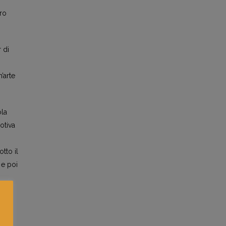
ro
 di
’arte
ola
otiva
tto il
 e poi