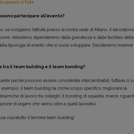
ù spesso ci fate
ssono partecipare all’evento?
n, se svolgiamo l’attività presso la nostra sede di Milano, il laboratori
rsone. All’esterno dipenderemo dalla grandezza e dalle facilities della
lla tipologia di evento che si vuole sviluppare. Decideremo insieme tu
a tra il team building e il team bonding?
ueste parole possono essere considerate intercambiabili, tuttavia ci 
d esempio, il team building ha come scopo specifico migliorare la
namiche di lavoro tra colleghi. Il bonding di squadra, invece, riguarda
azione di legami che vanno oltre a quelli lavorativi.
 usa sopratutto il termine team building!