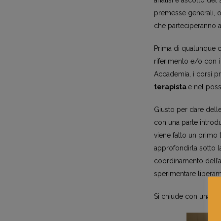
premesse generali, o
che parteciperanno a
Prima di qualunque c
riferimento e/o con i 
Accademia, i corsi pr
terapista
e nel poss
Giusto per dare delle
con una parte introdu
viene fatto un primo 
approfondirla sotto l
coordinamento dell’art
sperimentare liberam
Si chiude con una fra