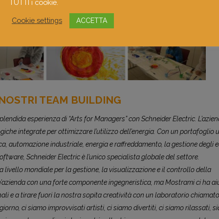
TUTTI i cookie.
Cookie settings
ACCETTA
 NOSTRI TEAM BUILDING
lendida esperienza di “Arts for Managers” con Schneider Electric. L’azie
giche integrate per ottimizzare l’utilizzo dell’energia. Con un portafoglio 
ica, automazione industriale, energia e raffreddamento, la gestione degli ed
oftware, Schneider Electric è l’unico specialista globale del settore.
livello mondiale per la gestione, la visualizzazione e il controllo della
’azienda con una forte componente ingegneristica, ma Mostrami ci ha ai
li e a tirare fuori la nostra sopita creatività con un laboratorio chiamato
iorno, ci siamo improvvisati artisti, ci siamo divertiti, ci siamo rilassati, 