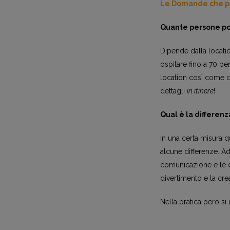
Le Domande che pi
Quante persone po
Dipende dalla locatio
ospitare fino a 70 pe
location così come da
dettagli
in itinere
!
Qual è la differenz
In una certa misura q
alcune differenze. A
comunicazione e le di
divertimento e la cre
Nella pratica però si