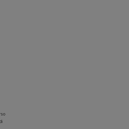
i
erso
di