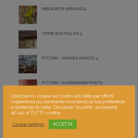
IRREQUIETA SPERANZA
TERRE DIGITALI NO.3
PITTURA - ANDREA SAVAZZI 4
PITTURA - ALESSANDRA PIVATO
Utilizziamo i cookie sul nostro sito Web per offrirti
l'esperienza più pertinente ricordando le tue preferenze
e ripetendo le visite. Cliccando “Accetta” acconsenti
PITTURA - GABRIELLA LUPO 1
all'uso di TUTTI i cookie.
Cookie settings
ACCETTA
PITTURA - CRISTIANO RIZZO 4