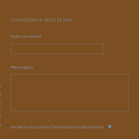
Contattaci e dicci la tua!
Indirizzo email
Messaggio
e
i
o
e
i
à
Ho letto e accetto l'informativa sulla
privacy