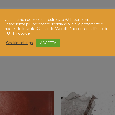
Utilizziamo i cookie sul nostro sito Web per offrirti
l'esperienza più pertinente ricordando le tue preferenze e
ripetendo le visite. Cliccando “Accetta” acconsenti all'uso di
TUTTI i cookie.
Cookie settings
ACCETTA