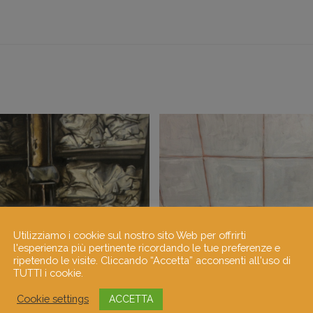
Utilizziamo i cookie sul nostro sito Web per offrirti
l'esperienza più pertinente ricordando le tue preferenze e
ripetendo le visite. Cliccando “Accetta” acconsenti all'uso di
TUTTI i cookie.
Cookie settings
ACCETTA