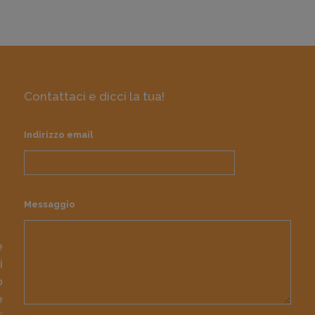
Contattaci e dicci la tua!
Indirizzo email
Messaggio
e
i
o
e