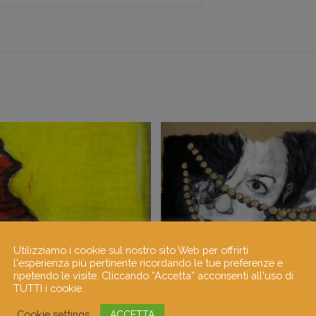
Utilizziamo i cookie sul nostro sito Web per offrirti
l'esperienza più pertinente ricordando le tue preferenze e
ripetendo le visite. Cliccando “Accetta” acconsenti all'uso di
TUTTI i cookie.
Cookie settings
ACCETTA