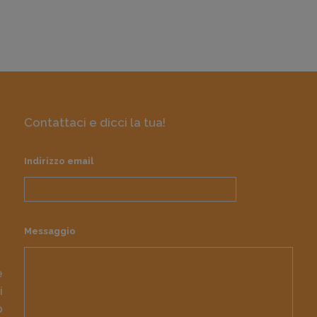
Contattaci e dicci la tua!
Indirizzo email
Messaggio
e
i
o