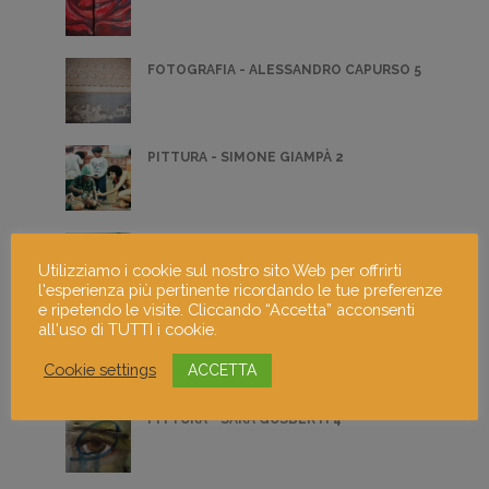
FOTOGRAFIA - ALESSANDRO CAPURSO 5
PITTURA - SIMONE GIAMPÀ 2
SCULTURA - RICCARDO BONFADINI 5
Utilizziamo i cookie sul nostro sito Web per offrirti
l'esperienza più pertinente ricordando le tue preferenze
e ripetendo le visite. Cliccando “Accetta” acconsenti
all'uso di TUTTI i cookie.
CAOS
Cookie settings
ACCETTA
PITTURA - SARA GUSBERTI 4