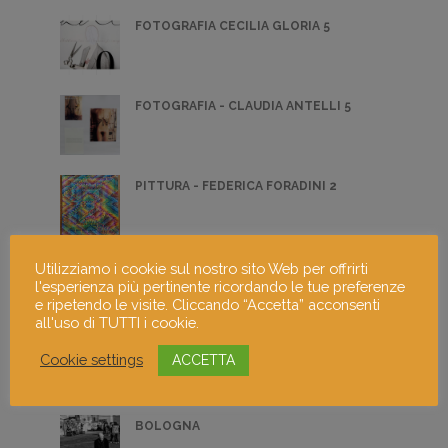
FOTOGRAFIA CECILIA GLORIA 5
FOTOGRAFIA - CLAUDIA ANTELLI 5
PITTURA - FEDERICA FORADINI 2
PITTURA - ANNA MARIA ZANAGA 4
Utilizziamo i cookie sul nostro sito Web per offrirti
l'esperienza più pertinente ricordando le tue preferenze
e ripetendo le visite. Cliccando “Accetta” acconsenti
all'uso di TUTTI i cookie.
INDUSTRIE DEL SOLE
Cookie settings
ACCETTA
BOLOGNA