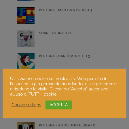
PITTURA - MARTINA FATATO 4
SHARE YOUR LOVE
PITTURA - DARIO MORETTI 3
Utilizziamo i cookie sul nostro sito Web per offrirti
PITTURA - BARBARA BERGONZONI 1
l'esperienza più pertinente ricordando le tue preferenze
e ripetendo le visite. Cliccando “Accetta” acconsenti
all'uso di TUTTI i cookie.
FOTOGRAFIA DI MATTIA TOSELLI 2
Cookie settings
ACCETTA
PITTURA - AGOSTINO BERGO 2