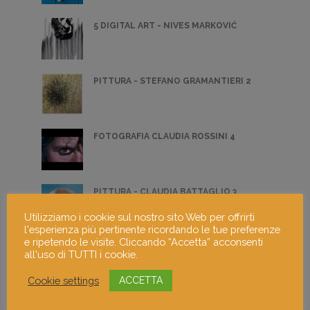
5 DIGITAL ART - NIVES MARKOVIĆ
PITTURA - STEFANO GRAMANTIERI 2
FOTOGRAFIA CLAUDIA ROSSINI 4
PITTURA - CLAUDIA BATTAGLIO 3
Utilizziamo i cookie sul nostro sito Web per offrirti
l'esperienza più pertinente ricordando le tue preferenze
e ripetendo le visite. Cliccando “Accetta” acconsenti
PITTURA - ALESSANDRA DAL BOSCO 5
all'uso di TUTTI i cookie.
Cookie settings
ACCETTA
SCULTURA - RICCARDO BONFADINI 5