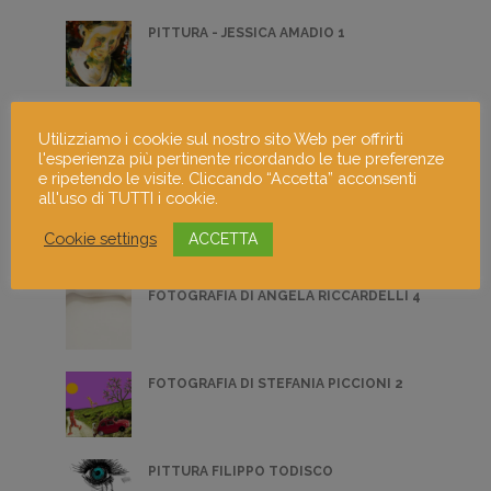
PITTURA - JESSICA AMADIO 1
FOTOGRAFIA FRANCESCO CHIOT 1
Utilizziamo i cookie sul nostro sito Web per offrirti
l'esperienza più pertinente ricordando le tue preferenze
e ripetendo le visite. Cliccando “Accetta” acconsenti
all'uso di TUTTI i cookie.
DIGITAL ART - DESNA TURAL 1
Cookie settings
ACCETTA
FOTOGRAFIA DI ANGELA RICCARDELLI 4
FOTOGRAFIA DI STEFANIA PICCIONI 2
PITTURA FILIPPO TODISCO