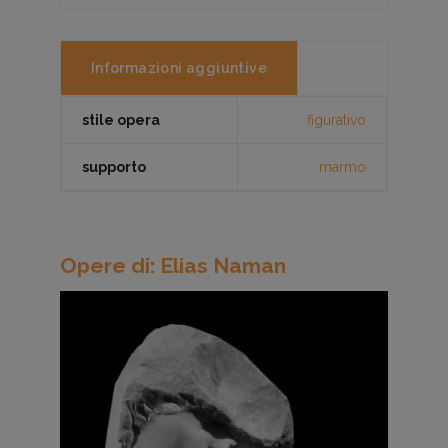
Informazioni aggiuntive
stile opera
figurativo
supporto
marmo
Opere di: Elias Naman