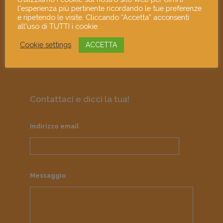
emergenti attraverso le loro opere e i
l'esperienza più pertinente ricordando le tue preferenze
loro murales; diffonde la giovane arte
e ripetendo le visite. Cliccando “Accetta” acconsenti
all'uso di TUTTI i cookie.
contemporanea come strumento di
approfondimento culturale e di
Cookie settings
ACCETTA
responsabilità sociale.
Contattaci e dicci la tua!
Indirizzo email
Messaggio