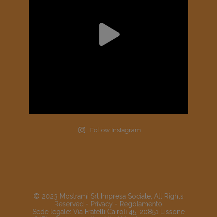
Follow Instagram
© 2023 Mostrami Srl Impresa Sociale, All Rights
Reserved -
Privacy
-
Regolamento
Sede legale: Via Fratelli Cairoli 45, 20851 Lissone