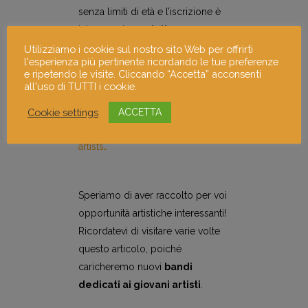
senza limiti di età e l’iscrizione è
interamente
gratuita
.
Utilizziamo i cookie sul nostro sito Web per offrirti
l'esperienza più pertinente ricordando le tue preferenze
Ci si può iscrivere al bando
e ripetendo le visite. Cliccando “Accetta” acconsenti
artistico entro il
31 maggio 2020
.
all'uso di TUTTI i cookie.
Se siete interessati, scoprite
Cookie settings
ACCETTA
ulteriori dettagli della
call for
artists
.
Speriamo di aver raccolto per voi
opportunità artistiche interessanti!
Ricordatevi di visitare varie volte
questo articolo, poiché
caricheremo nuovi
bandi
dedicati ai giovani artisti
.