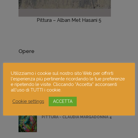
Pittura – Alban Met Hasani 5
Opere
5 DIGITAL ART - FRANCESCO MESSINA
Utilizziamo i cookie sul nostro sito Web per offrirti
l'esperienza più pertinente ricordando le tue preferenze
e ripetendo le visite. Cliccando “Accetta” acconsenti
all'uso di TUTTI i cookie.
FOTOGRAFIA DI STEFANIA PICCIONI 2
Cookie settings
ACCETTA
PITTURA - CLAUDIA MARGADONNA 4