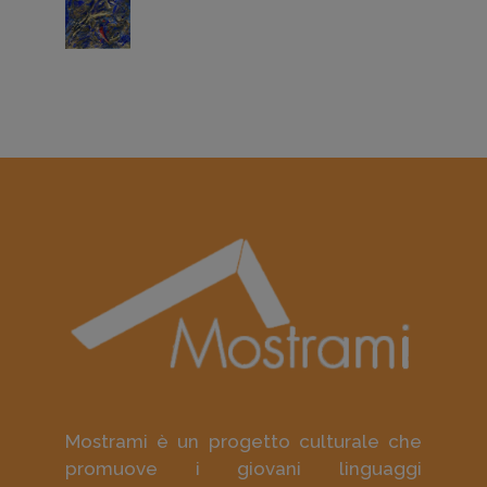
Mostrami è un progetto culturale che
promuove i giovani linguaggi