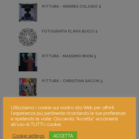
PITTURA - ANDREA COLOSIO 2
FOTOGRAFIA FLAVIA BUCCI 2
PITTURA - MASSIMO MION 5
PITTURA - CHRISTIAN SACCHI 3
DISEGNO
Utilizziamo i cookie sul nostro sito Web per offrirti
l'esperienza più pertinente ricordando le tue preferenze
e ripetendo le visite. Cliccando “Accetta” acconsenti
all'uso di TUTTI i cookie.
0
Cookie settings
ACCETTA