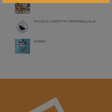
PITTURA - OMAR CANZI 3
PICCOLO CONCETTO TEMPORALE N.40
AUDREY