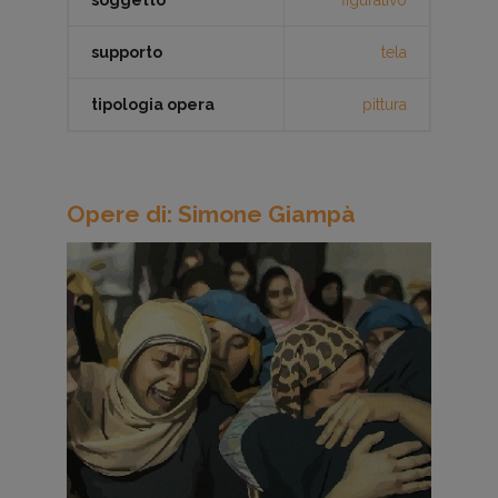
soggetto
figurativo
supporto
tela
tipologia opera
pittura
Opere di: Simone Giampà