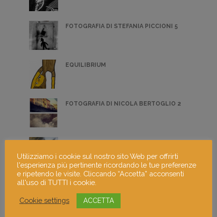
FOTOGRAFIA DI STEFANIA PICCIONI 5
EQUILIBRIUM
FOTOGRAFIA DI NICOLA BERTOGLIO 2
PITTURA - OTTAVIO TARANTO 3
Utilizziamo i cookie sul nostro sito Web per offrirti
l'esperienza più pertinente ricordando le tue preferenze
e ripetendo le visite. Cliccando “Accetta” acconsenti
PITTURA - CHRISTIAN SACCHI 1
all'uso di TUTTI i cookie.
Cookie settings
ACCETTA