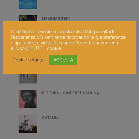
I MESSAGGERI
Utilizziamo i cookie sul nostro sito Web per offrirti
l'esperienza più pertinente ricordando le tue preferenze
e ripetendo le visite. Cliccando “Accetta” acconsenti
BRIO
all'uso di TUTTI i cookie.
Cookie settings
ACCETTA
BETULLE
PITTURA - GIUSEPPE PAOLA 3
CATANIA