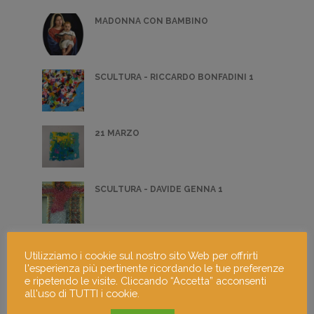
MADONNA CON BAMBINO
SCULTURA - RICCARDO BONFADINI 1
21 MARZO
SCULTURA - DAVIDE GENNA 1
ERUZIONE
Utilizziamo i cookie sul nostro sito Web per offrirti
l'esperienza più pertinente ricordando le tue preferenze
e ripetendo le visite. Cliccando “Accetta” acconsenti
all'uso di TUTTI i cookie.
FOTOGRAFIA DI NICOLA BERTOGLIO 3