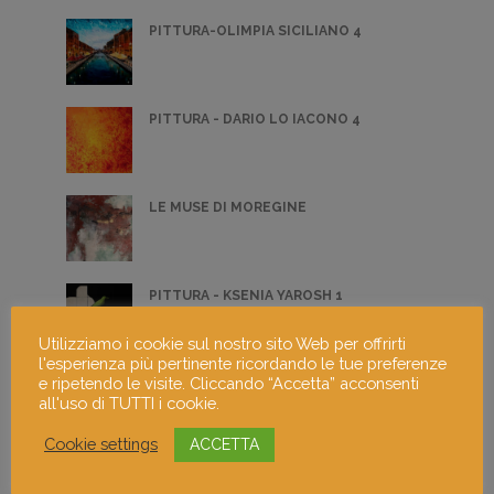
PITTURA-OLIMPIA SICILIANO 4
PITTURA - DARIO LO IACONO 4
LE MUSE DI MOREGINE
PITTURA - KSENIA YAROSH 1
Utilizziamo i cookie sul nostro sito Web per offrirti
l'esperienza più pertinente ricordando le tue preferenze
e ripetendo le visite. Cliccando “Accetta” acconsenti
PITTURA - GIOVANNI BRANCIFORTE 3
all'uso di TUTTI i cookie.
Cookie settings
ACCETTA
PITTURA - ROSSELLA BACCOLINI 4