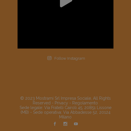
Follow Instagram
© 2023 Mostrami Srl Impresa Sociale, All Rights
Reserved -
Privacy
-
Regolamento
Sede legale: Via Fratelli Cairoli 45, 20851 Lissone
(MB) - Sede operativa: Via Abbadesse 52, 20124
Milano