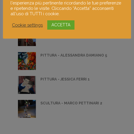
l'esperienza più pertinente ricordando le tue preferenze
PITTURA - LUCA FIORE 5
e ripetendo le visite. Cliccando “Accetta” acconsenti
all'uso di TUTTI i cookie.
Cookie settings
ACCETTA
TECNICA MISTA - MARGHERITA ATZORI 3
PITTURA - ALESSANDRA DAMIANO 5
PITTURA - JESSICA FERRI 1
SCULTURA - MARCO PETTINARI 2