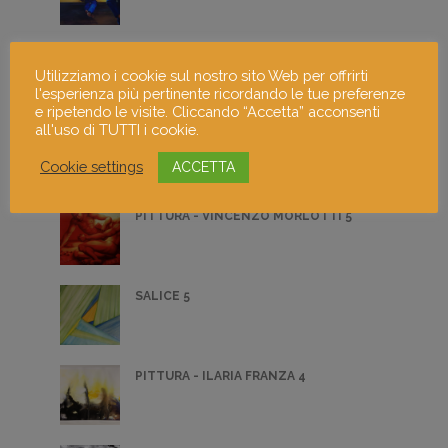
PITTURA - IVANA BUKOVAC 3
Utilizziamo i cookie sul nostro sito Web per offrirti
l'esperienza più pertinente ricordando le tue preferenze
e ripetendo le visite. Cliccando “Accetta” acconsenti
all'uso di TUTTI i cookie.
PITTURA - ANDREA MUGGIASCA 2
Cookie settings
ACCETTA
PITTURA - VINCENZO MORLOTTI 5
SALICE 5
PITTURA - ILARIA FRANZA 4