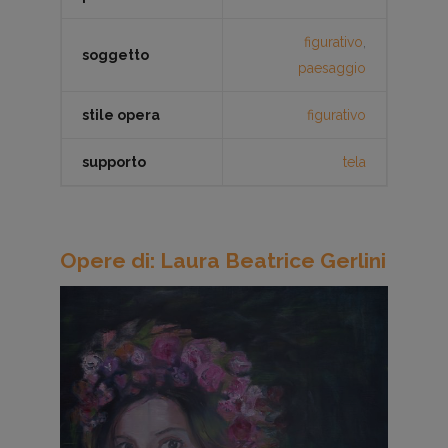
figurativo
,
soggetto
paesaggio
stile opera
figurativo
supporto
tela
Opere di: Laura Beatrice Gerlini