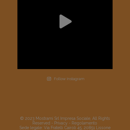
Follow Instagram
© 2023 Mostrami Srl Impresa Sociale, All Rights
Reserved -
Privacy
-
Regolamento
Sede legale: Via Fratelli Cairoli 45, 20851 Lissone