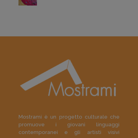
Mostrami è un progetto culturale che
promuove i giovani linguaggi
contemporanei e gli artisti visivi