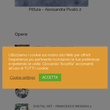
Pittura – Alessandra Pivato 2
Opere
PITTURA - MIRIA MESIANO 4
Utilizziamo i cookie sul nostro sito Web per offrirti
l'esperienza più pertinente ricordando le tue preferenze
e ripetendo le visite. Cliccando “Accetta” acconsenti
PITTURA - CHIARA VOLPI 5
all'uso di TUTTI i cookie.
Cookie settings
ACCETTA
PITTURA - CLAUDIA MARGADONNA 1
DIGITAL ART - FRANCESCO MESSINA 1