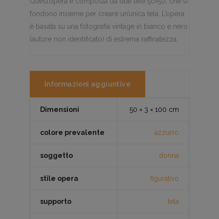
Quest’opera è composta da due tele 50×50, che si
fondono insieme per creare un’unica tela. L’opera
è basata su una fotografia vintage in bianco e nero
(autore non identificato) di estrema raffinatezza.
Informazioni aggiuntive
Dimensioni
50 × 3 × 100 cm
colore prevalente
azzurro
soggetto
donna
stile opera
figurativo
supporto
tela