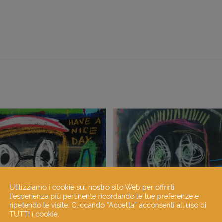
Utilizziamo i cookie sul nostro sito Web per offrirti
l'esperienza più pertinente ricordando le tue preferenze e
ripetendo le visite. Cliccando “Accetta” acconsenti all'uso di
TUTTI i cookie.