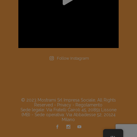
Follow Instagram
© 2023 Mostrami Srl Impresa Sociale, All Rights
Reserved -
Privacy
-
Regolamento
Sede legale: Via Fratelli Cairoli 45, 20851 Lissone
(MB) - Sede operativa: Via Abbadesse 52, 20124
Milano