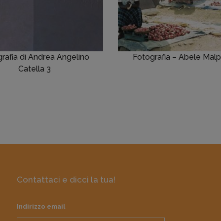
rafia di Andrea Angelino
Fotografia – Abele Malp
Catella 3
Contattaci e dicci la tua!
Indirizzo email