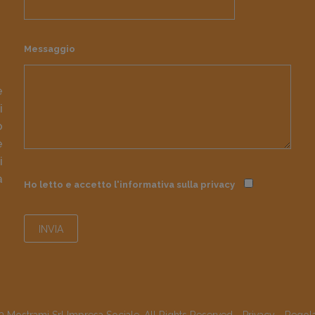
Messaggio
e
i
o
e
i
à
Ho letto e accetto l'informativa sulla
privacy