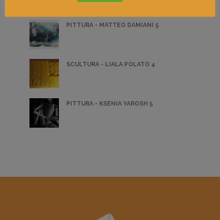
PITTURA - MATTEO DAMIANI 5
SCULTURA - LIALA POLATO 4
PITTURA - KSENIA YAROSH 5