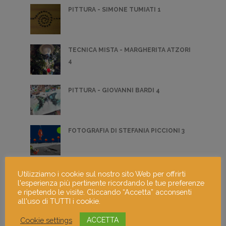
PITTURA - SIMONE TUMIATI 1
TECNICA MISTA - MARGHERITA ATZORI
4
PITTURA - GIOVANNI BARDI 4
FOTOGRAFIA DI STEFANIA PICCIONI 3
FOTOGRAFIA - SAMANTHA RIVIECCIO 3
Utilizziamo i cookie sul nostro sito Web per offrirti
l'esperienza più pertinente ricordando le tue preferenze
e ripetendo le visite. Cliccando “Accetta” acconsenti
all'uso di TUTTI i cookie.
PITTURA - CLAUDIA MARGADONNA 5
Cookie settings
ACCETTA