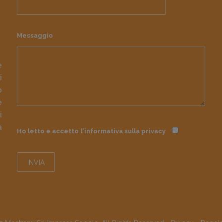
Messaggio
e
i
o
e
i
à
Ho letto e accetto l'informativa sulla
privacy