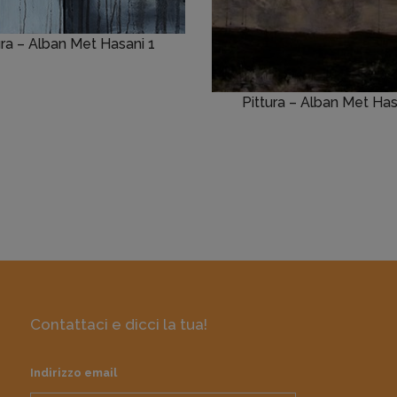
ura – Alban Met Hasani 1
Pittura – Alban Met Has
Contattaci e dicci la tua!
Indirizzo email