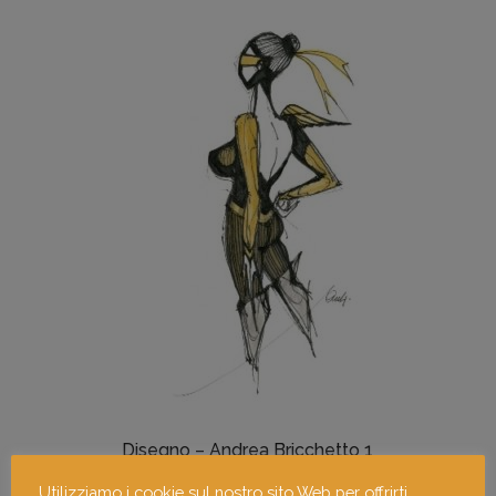
Disegno
Disegno – Andrea Bricchetto 1
Utilizziamo i cookie sul nostro sito Web per offrirti