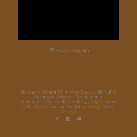
Follow Instagram
© 2023 Mostrami Srl Impresa Sociale, All Rights
Reserved -
Privacy
-
Regolamento
Sede legale: Via Fratelli Cairoli 45, 20851 Lissone
(MB) - Sede operativa: Via Abbadesse 52, 20124
Milano