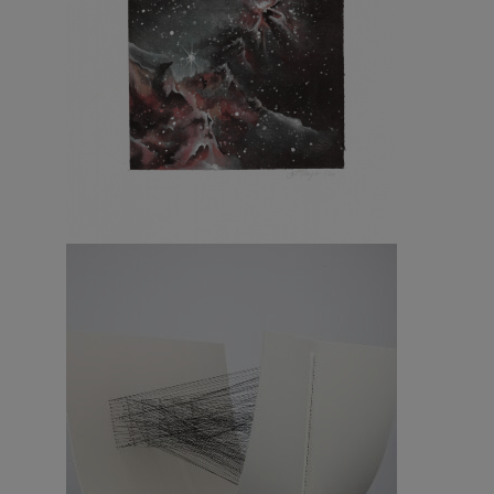
B u i o