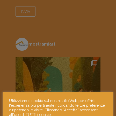
mostramiart
Utilizziamo i cookie sul nostro sito Web per offrirti
l'esperienza più pertinente ricordando le tue preferenze
e ripetendo le visite. Cliccando “Accetta” acconsenti
all'uso di TUTTI i cookie.